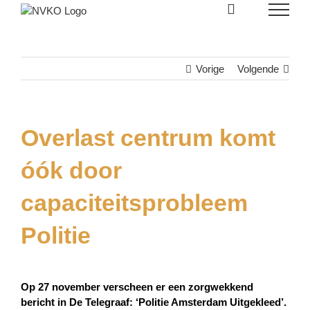
Skip
to
content
Vorige
Volgende
Overlast centrum komt
óók door
capaciteitsprobleem
Politie
Op 27 november verscheen er een zorgwekkend
bericht in De Telegraaf:
‘Politie Amsterdam Uitgekleed’
.