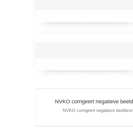
GEMEENTE AMSTERDAM
De gemeente vecht iedere dag om van
Amsterdam een nóg mooiere stad te maken.
Nu en in de toekomst. Wij willen hetzelfde.
Als partner van de gemeente willen we nauw
samenwerken om elkaars doelen te
bereiken.
HANDHAVING & TOEZICHT
Om Amsterdam leefbaar en veilig te houden,
zijn er regels. De handhavers zien toe op
naleving. Maar zij kunnen niet alles zien en
overal tegelijk zijn. Daarom houden we nauw
contact; samen zien en voorkomen we méér.
l
Betrek ons bij de toekom
Nieuw
NVKO corrigeert negatieve beeld
NVKO corrigeert negatieve beeldvormi