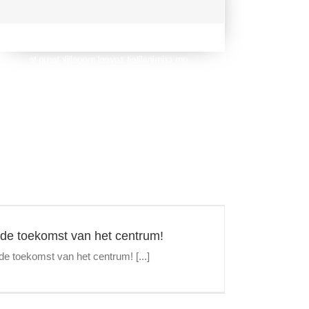
POLITIE AMSTERDAM
1 taak, 1 team. En dat team, daar zijn ook wij
onderdeel van. We hebben elkaar hard nodig
om criminaliteit zoveel mogelijk terug te
dringen. Oók omdat het Amsterdamse korps
momenteel kampt met een tekort aan
mankracht.
 de toekomst van het centrum!
 de toekomst van het centrum! [...]