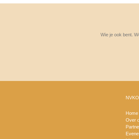
Wie je ook bent. W
NVKO
Home
Over 
Partne
Evene