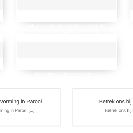
KHN
De KHN vertegenwoordigt de belangen van
horeca-ondernemers, overal in Nederland.
Wij doen hetzelfde in Amsterdam. Het is dan
ook niet meer dan logisch dat we nauwe
banden onderhouden en samen veel
optrekken.
BEDRIJVENINVESTERINGSZONES (BIZ)
In bedrijveninvesteringszones (biz) bundelen
ondernemers/eigenaren hun krachten. In
sommige zones zijn de kopten sterk
vertegenwoordigd. Daar willen we meepraten
en samen met andere stakeholders
investeren in de zone.
st van het centrum!
s
vorming in Parool
Betrek ons bij
ng in Parool [...]
Betrek ons bij